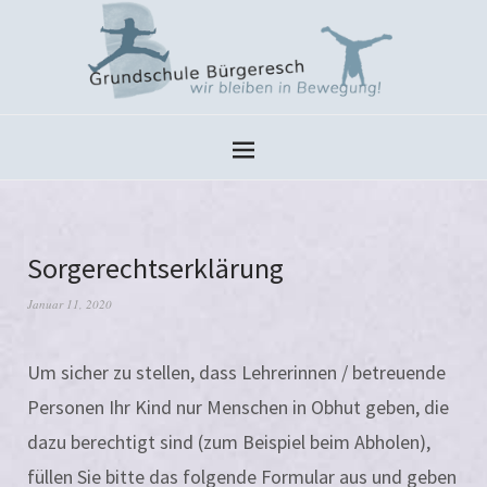
Sorgerechtserklärung
Januar 11, 2020
Um sicher zu stel­len, dass Lehrerinnen / betreu­en­de
Personen Ihr Kind nur Menschen in Obhut geben, die
dazu berech­tigt sind (zum Beispiel beim Abholen),
fül­len Sie bit­te das fol­gen­de Formular aus und geben