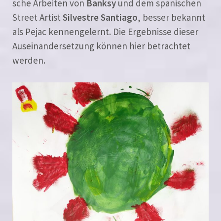
sche Arbeiten von
Banksy
und dem spa­ni­schen
Street Artist
Silvestre Santiago
, bes­ser bekannt
als Pejac ken­nen­ge­lernt. Die Ergebnisse die­ser
Auseinandersetzung kön­nen hier betrach­tet
werden.