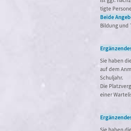
tig­te Person
Beide Angebot
Bildung und T
Ergänzende
Sie haben di
auf dem Anme
Schuljahr.
Die Platzverg
einer Wartel
Ergänzende
Sie haben di