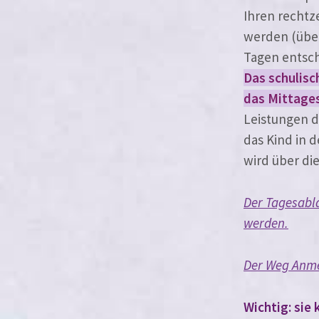
Ihren recht­z
wer­den (übe
Tagen ent­sch
Das schu­li­s
das Mittages
Leistungen d
das Kind in d
wird über di
Der Tagesabla
werden.
Der Weg Anmel
Wichtig: sie