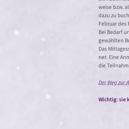
wei­se bzw. 
dazu zu buche
Februar des 
Bei Bedarf un
gewähl­ten B
Das Mittagess
net. Eine An
die Teilnahm
Der Weg zur A
Wichtig: sie