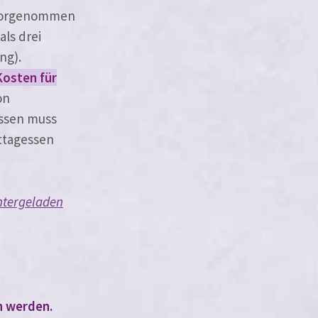
vor­ge­nom­men
als drei
ng).
 Kosten für
on
essen muss
ittagessen
er­ge­la­den
n werden.