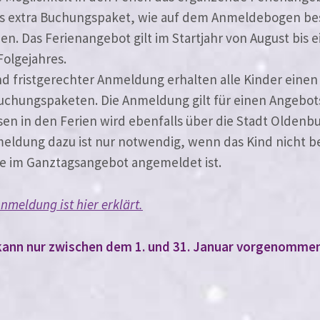
als extra Buchungspaket, wie auf dem Anmeldebogen bes
n. Das Ferienangebot gilt im Startjahr von August bis ein
Folgejahres.
d frist­ge­rech­ter Anmeldung erhal­ten alle Kinder einen 
uchungspaketen. Die Anmeldung gilt für einen Angebot
en in den Ferien wird eben­falls über die Stadt Oldenb
meldung dazu ist nur not­wen­dig, wenn das Kind nicht b
e im Ganztagsangebot ange­mel­det ist.
nmeldung ist hier erklärt.
 kann nur zwi­schen dem 1. und 31. Januar vor­ge­nom­me