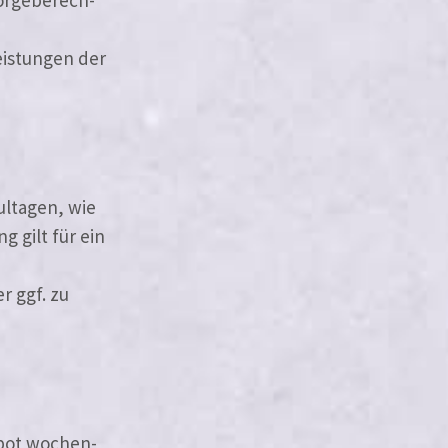
istungen der
ultagen, wie
 gilt für ein
r ggf. zu
ebot wochen­