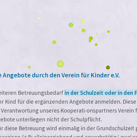
Angebote durch den Verein für Kinder e.V.
ei­te­ren Betreuungsbedarf
in der Schulzeit oder in den 
Ihr Kind für die ergän­zen­den Angebote anmel­den. Dies
r Verantwortung unse­res Kooperati-onspartners Verein f
gebote unter­lie­gen nicht der Schulpflicht.
r die­se Betreuung wird ein­ma­lig in der Grundschulzeit
zu­wei­sen (z.B: allein­er­zie­hend und erwerbstätig/ zwei so