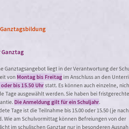
 Ganztagsbildung
r Ganztag
che Ganztagsangebot liegt in der Verantwortung der Schul
zeit von
Montag bis Freitag
im Anschluss an den Unterr
 oder bis 15.50 Uhr
statt. Es kön­nen auch ein­zel­ne, nic
e Tage aus­ge­wählt wer­den. Sie haben bei frist­ge­rech
rantie.
Die Anmeldung gilt für ein Schuljahr
.
de­te Tage ist die Teilnahme bis 15.00 oder 15.50 (je nac
end. Wie am Schulvormittag kön­nen Befreiungen von der
icht im schu­li­schen Ganztag nur in beson­de­ren Ausna