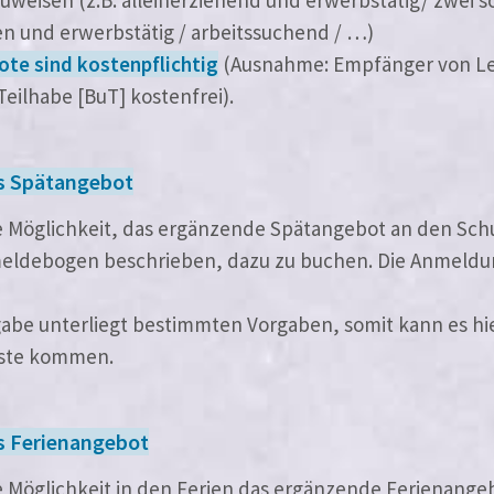
en und erwerbs­tä­tig / arbeits­su­chend / …)
e sind kos­ten­pflich­tig
(Ausnahme: Empfänger von Le
eilhabe [BuT] kostenfrei).
s Spätangebot
e Möglichkeit, das ergän­zen­de Spätangebot an den Sch
ldebogen beschrie­ben, dazu zu buchen. Die Anmeldung
abe unter­liegt bestimm­ten Vorgaben, somit kann es hie
iste kommen.
s Ferienangebot
e Möglichkeit in den Ferien das ergän­zen­de Ferienang