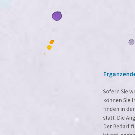
Ergänzende 
Sofern Sie w
kön­nen Sie 
fin­den in de
statt. Die An
Der Bedarf fü
ist ggf. nach­