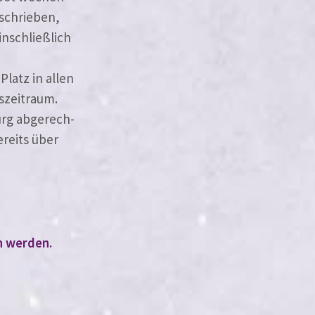
chrie­ben,
­schließ­lich
Platz in allen
szeitraum.
urg abge­rech­
ereits über
n werden.