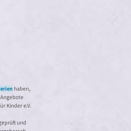
Ferien
haben,
e Angebote
ür Kinder e.V.
 geprüft und
r­ge­be­rech­