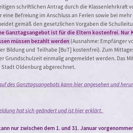
ei­ti­gen schrift­li­chen Antrag durch die Klassenlehrkraft 
r eine Befreiung im Anschluss an Ferien sowie bei mehr 
ei­det gemäß den gesetz­li­chen Vorgaben die Schulleitu
che Ganztagsangebot ist für die Eltern kos­ten­frei. Nur
sen müs­sen bezahlt wer­den
(Ausnahme: Empfänger v
er Bildung und Teilhabe [BuT] kos­ten­frei). Zum Mittag
er Grundschulzeit ein­ma­lig ange­mel­det wer­den. Das M
e Stadt Oldenburg abgerechnet.
uf des Ganztagsangebots kann hier ange­se­hen und her­un­t
dung hat sich geän­dert und ist hier erklärt.
 kann nur zwi­schen dem 1. und 31. Januar vor­ge­nom­me