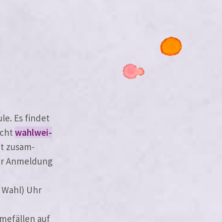
e. Es fin­det
icht
wahl­wei­
ht zusam­
­ter Anmeldung
h Wahl) Uhr
hmefällen auf