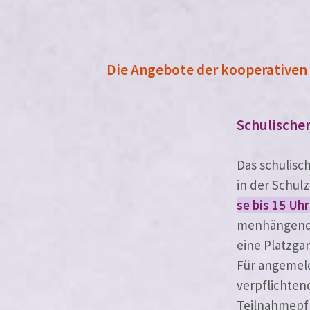
Die Angebote der kooperativen
Schulische
Das schu­li­s
in der Schul
se bis 15 Uhr
men­hän­gen­d
eine Platzga
Für ange­mel­
ver­pflich­t
Teilnahmepfl