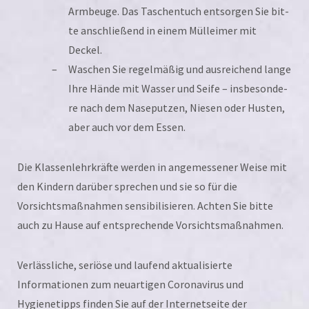
Armbeuge. Das Taschentuch ent­sor­gen Sie bit­
te anschlie­ßend in einem Mülleimer mit
Deckel.
Waschen Sie regel­mä­ßig und aus­rei­chend lan­ge
Ihre Hände mit Wasser und Seife – ins­be­son­de­
re nach dem Naseputzen, Niesen oder Husten,
aber auch vor dem Essen.
Die Klassenlehrkräfte wer­den in ange­mes­se­ner Weise mit
den Kindern dar­über spre­chen und sie so für die
Vorsichtsmaßnahmen sen­si­bi­li­sie­ren. Achten Sie bit­te
auch zu Hause auf ent­spre­chen­de Vorsichtsmaßnahmen.
Verlässliche, seriö­se und lau­fend aktua­li­sier­te
Informationen zum neu­ar­ti­gen Coronavirus und
Hygienetipps fin­den Sie auf der Internetseite der