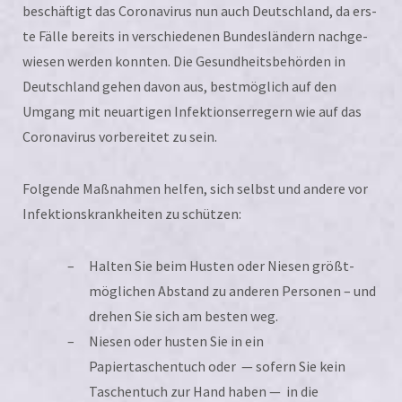
beschäf­tigt das Coronavirus nun auch Deutschland, da ers­
te Fälle bereits in ver­schie­de­nen Bundesländern nach­ge­
wie­sen wer­den konn­ten. Die Gesundheitsbehörden in
Deutschland gehen davon aus, best­mög­lich auf den
Umgang mit neu­ar­ti­gen Infektionserregern wie auf das
Coronavirus vor­be­rei­tet zu sein.
Folgende Maßnahmen hel­fen, sich selbst und ande­re vor
Infektionskrankheiten zu schützen:
Halten Sie beim Husten oder Niesen größt­
mög­li­chen Abstand zu ande­ren Personen – und
dre­hen Sie sich am bes­ten weg.
Niesen oder hus­ten Sie in ein
Papiertaschentuch oder — sofern Sie kein
Taschentuch zur Hand haben — in die